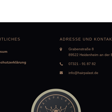
HTLICHES
ADRESSE UND KONTA
Grabenstraße 8
ssum
89522 Heidenheim an der 
chutzerklärung
07321 - 91 87 82
info@hairpalast.de