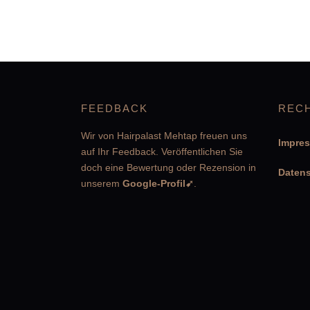
FEEDBACK
REC
Wir von Hairpalast Mehtap freuen uns
Impre
auf Ihr Feedback. Veröffentlichen Sie
doch eine Bewertung oder Rezension in
Datens
unserem
Google-Profil➹
.